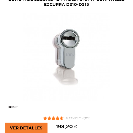
EZCURRA DS10-DS15
8 REVISIÓN(ES)
198,20 €
VER DETALLES