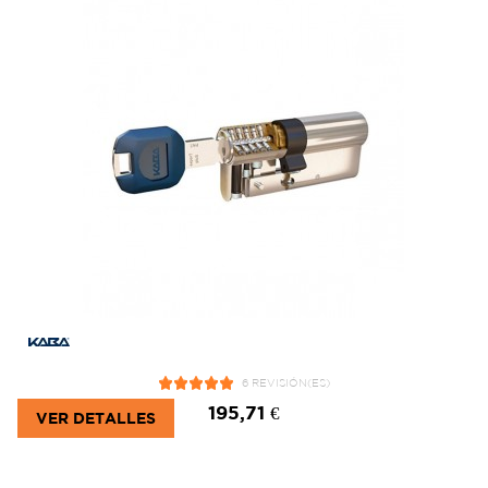
6 REVISIÓN(ES)
195,71 €
VER DETALLES