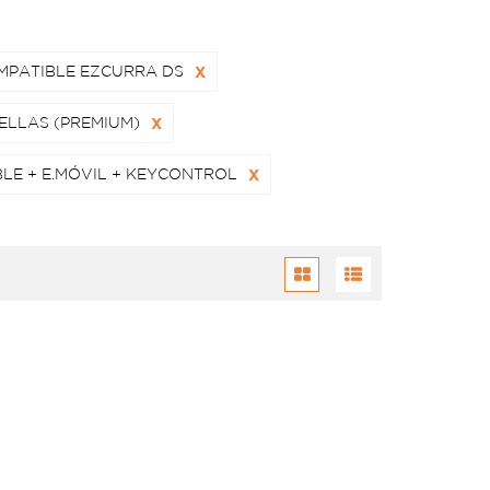
MPATIBLE EZCURRA DS
X
ELLAS (PREMIUM)
X
BLE + E.MÓVIL + KEYCONTROL
X