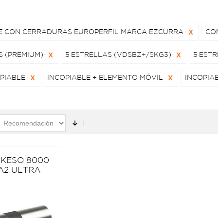
E CON CERRADURAS EUROPERFIL MARCA EZCURRA
X
CO
S (PREMIUM)
X
5 ESTRELLAS (VDSBZ+/SKG3)
X
5 ESTR
PIABLE
X
INCOPIABLE + ELEMENTO MÓVIL
X
INCOPIA
 KESO 8000
A2 ULTRA