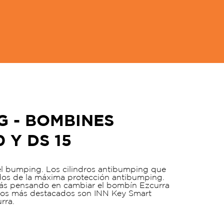
G - BOMBINES
 Y DS 15
el bumping. Los cilindros antibumping que
os de la máxima protección antibumping.
stás pensando en cambiar el bombín Ezcurra
 Los más destacados son INN Key Smart
rra.