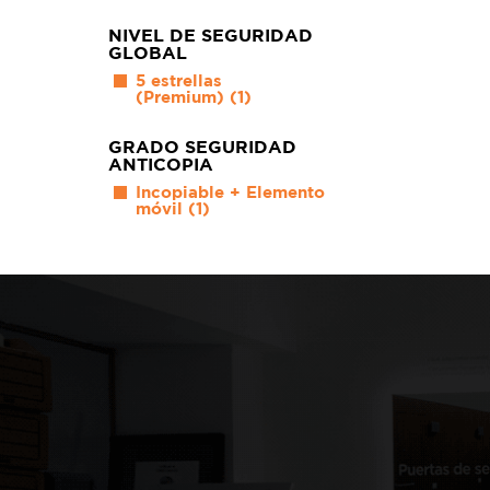
NIVEL DE SEGURIDAD
GLOBAL
5 estrellas
(Premium)
(1)
GRADO SEGURIDAD
ANTICOPIA
Incopiable + Elemento
móvil
(1)