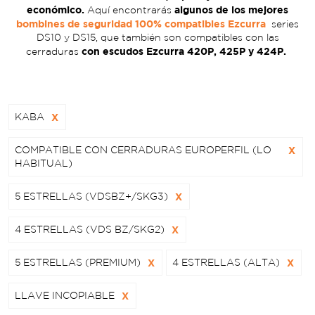
económico.
algunos de los mejores
Aquí encontrarás
bombines de seguridad 100% compatibles Ezcurra
series
DS10 y DS15, que también son compatibles con las
con escudos Ezcurra 420P, 425P y 424P.
cerraduras
KABA
X
COMPATIBLE CON CERRADURAS EUROPERFIL (LO
X
HABITUAL)
5 ESTRELLAS (VDSBZ+/SKG3)
X
4 ESTRELLAS (VDS BZ/SKG2)
X
5 ESTRELLAS (PREMIUM)
X
4 ESTRELLAS (ALTA)
X
LLAVE INCOPIABLE
X