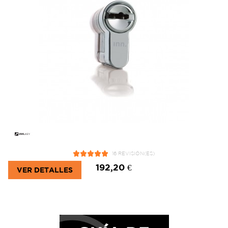
16 REVISIÓN(ES)
192,20 €
VER DETALLES