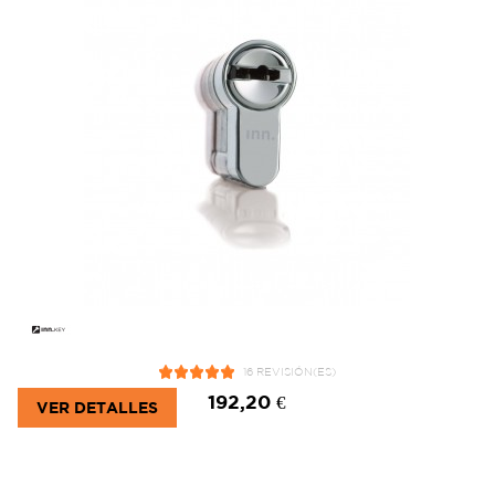
16 REVISIÓN(ES)
192,20 €
VER DETALLES