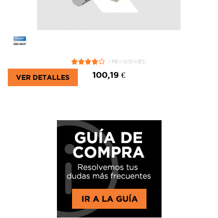
1 REVISIÓN(ES)
100,19 €
VER DETALLES