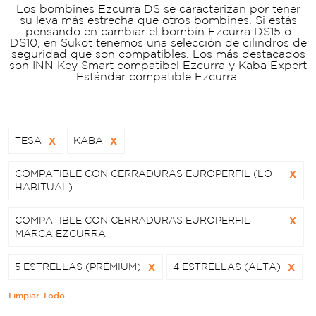
Los bombines Ezcurra DS se caracterizan por tener
su leva más estrecha que otros bombines. Si estás
pensando en cambiar el bombín Ezcurra DS15 o
DS10, en Sukot tenemos una selección de cilindros de
seguridad que son compatibles. Los más destacados
son INN Key Smart compatibel Ezcurra y Kaba Expert
Estándar compatible Ezcurra.
TESA
X
KABA
X
COMPATIBLE CON CERRADURAS EUROPERFIL (LO
X
HABITUAL)
COMPATIBLE CON CERRADURAS EUROPERFIL
X
MARCA EZCURRA
5 ESTRELLAS (PREMIUM)
X
4 ESTRELLAS (ALTA)
X
Limpiar Todo