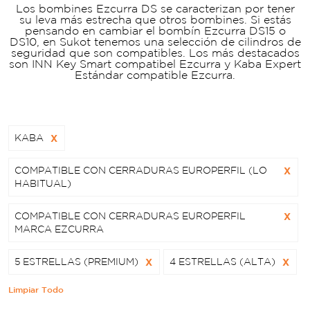
Los bombines Ezcurra DS se caracterizan por tener
su leva más estrecha que otros bombines. Si estás
pensando en cambiar el bombín Ezcurra DS15 o
DS10, en Sukot tenemos una selección de cilindros de
seguridad que son compatibles. Los más destacados
son INN Key Smart compatibel Ezcurra y Kaba Expert
Estándar compatible Ezcurra.
KABA
X
COMPATIBLE CON CERRADURAS EUROPERFIL (LO
X
HABITUAL)
COMPATIBLE CON CERRADURAS EUROPERFIL
X
MARCA EZCURRA
5 ESTRELLAS (PREMIUM)
X
4 ESTRELLAS (ALTA)
X
Limpiar Todo