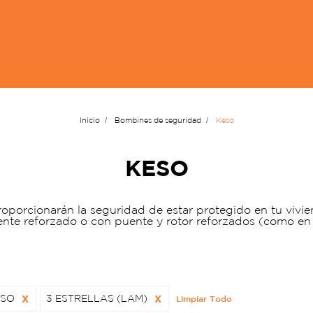
Inicio
Bombines de seguridad
Keso
KESO
oporcionarán la seguridad de estar protegido en tu vivie
ente reforzado o con puente y rotor reforzados (como 
ESO
X
3 ESTRELLAS (LAM)
X
Limpiar Todo