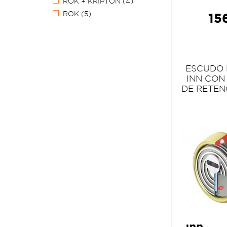
ROK + KRIPTON
(4)
ROK
(5)
15
ESCUDO
INN CON
DE RETEN