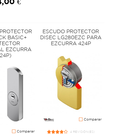
,00 €
 PROTECTOR
ESCUDO PROTECTOR
CK BASIC+
DISEC LG280EZC PARA
TECTOR
EZCURRA 424P
AL EZCURRA
24P)
Comparar
Comparar
4 REVISIÓN(ES)