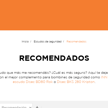
Inicio
Escudos de seguridad
Recomendados
RECOMENDADOS
scudo que más me recomendáis? ¿Cuál es más seguro? Aquí te de
 son el mejor complemento para bombines de seguridad como
INN
escudo Disec BD80 Rok
o
Disec BKS 280 Kripton
.