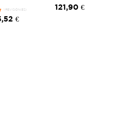
121,90 €
1 REVISIÓN(ES)
,52 €