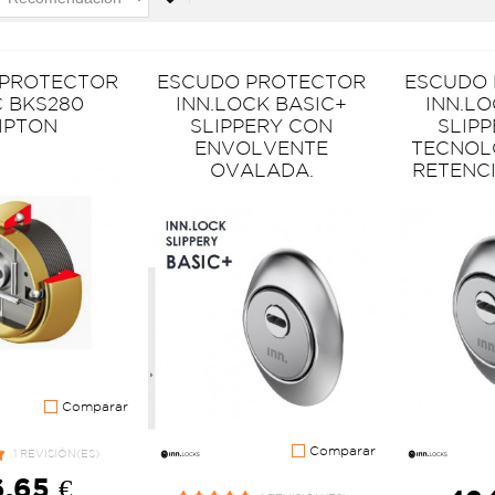
 PROTECTOR
ESCUDO PROTECTOR
ESCUDO
C BKS280
INN.LOCK BASIC+
INN.L
IPTON
SLIPPERY CON
SLIP
ENVOLVENTE
TECNOL
OVALADA.
RETENC
Comparar
Comparar
1 REVISIÓN(ES)
,65 €