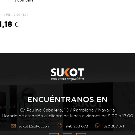
Comparar
4 REVISIÓN(ES)
1,18 €
ENCUÉNTRANOS EN
C/ Paulino Caballero, 10 / Pamplona / Navarra
Horario de atención al cliente de lunes a viernes de 9:00 a 17:00
sukot@sukot.com
948 238 078
620 387 571