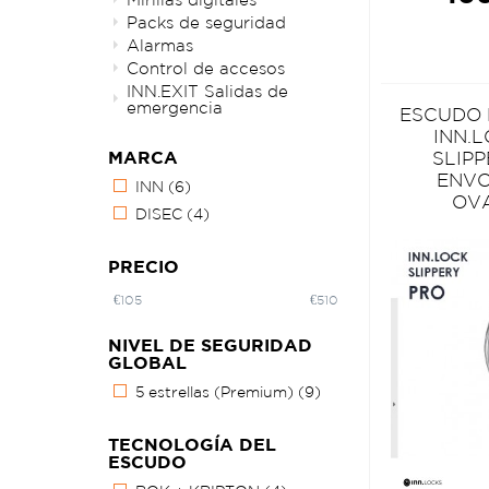
Packs de seguridad
Alarmas
Control de accesos
INN.EXIT Salidas de
emergencia
ESCUDO
INN.
SLIP
MARCA
ENV
INN
(6)
OV
DISEC
(4)
PRECIO
€
105
€
510
NIVEL DE SEGURIDAD
GLOBAL
5 estrellas (Premium)
(9)
TECNOLOGÍA DEL
ESCUDO