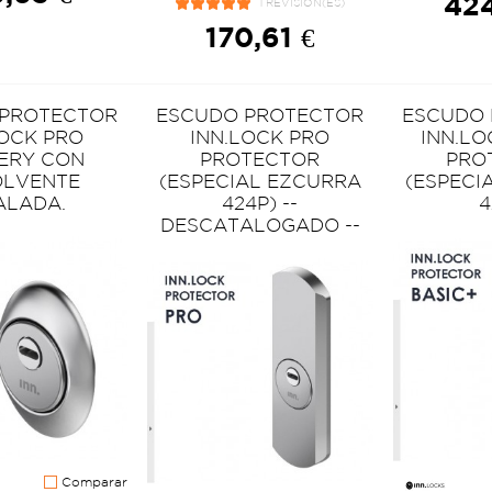
424
1 REVISIÓN(ES)
170,61 €
 PROTECTOR
ESCUDO PROTECTOR
ESCUDO
LOCK PRO
INN.LOCK PRO
INN.LO
PERY CON
PROTECTOR
PRO
OLVENTE
(ESPECIAL EZCURRA
(ESPECI
ALADA.
424P) --
4
DESCATALOGADO --
Comparar