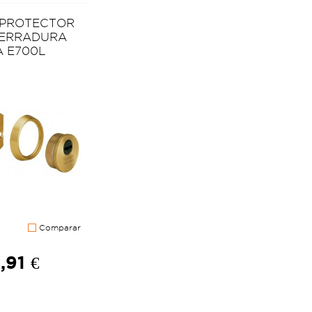
 PROTECTOR
CERRADURA
A E700L
Comparar
,91 €