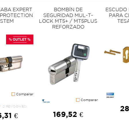
KABA EXPERT
BOMBÍN DE
ESCUDO
 PROTECTION
SEGURIDAD MUL-T-
PARA 
YSTEM
LOCK MT5+ / MT5PLUS
TES
REFORZADO
Comparar
Comparar
28
21 REVISIÓN(ES)
169,52 €
6,31 €