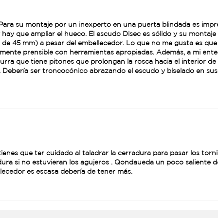
Para su montaje por un inexperto en una puerta blindada es impresc
ay que ampliar el hueco. El escudo Disec es sólido y su montaje 
s de 45 mm) a pesar del embellecedor. Lo que no me gusta es que 
lmente prensible con herramientas apropiadas. Además, a mi entend
ra que tiene pitones que prolongan la rosca hacia el interior de 
. Debería ser troncocónico abrazando el escudo y biselado en sus
o tienes que ter cuidado al taladrar la cerradura para pasar los tor
adura si no estuvieran los agujeros . Qondaueda un poco salient
lecedor es escasa debería de tener más.