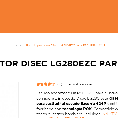
Inicio
Escudo protector Disec LG280EZC para EZCURRA 424P
TOR DISEC LG280EZC PAR
(4)
Ver Valoraciones
Escudo acorazado Disec LG280 para cilindro
dise
cerraduras. El escudo Disec LG280 está
para sustituir al escudo Ezcurra 424P
y está
tecnología ROK
fabricado con
. Compatible 
todos nuestros bombines, incluidos
INN KEY