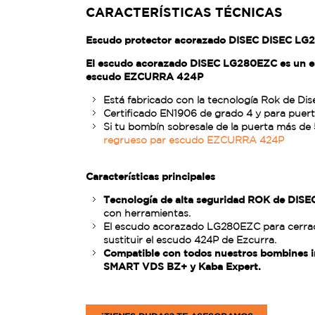
CARACTERÍSTICAS TÉCNICAS
Escudo protector acorazado DISEC DISEC LG2
El escudo acorazado DISEC LG280EZC es un es
escudo EZCURRA 424P
Está fabricado con la tecnología Rok de Dis
Certificado EN1906 de grado 4 y para puer
Si tu bombín sobresale de la puerta más de 
regrueso par escudo EZCURRA 424P
Características principales
Tecnología de alta seguridad ROK de DIS
con herramientas.
El escudo acorazado LG280EZC para cerra
sustituir el escudo 424P de Ezcurra.
Compatible con todos nuestros bombines 
SMART VDS BZ+ y Kaba Expert.