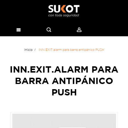
Inicio
INN.EXIT.alarm para barra antipánico PUSH
INN.EXIT.ALARM PARA
BARRA ANTIPÁNICO
PUSH