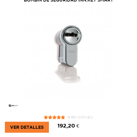
16 REVISIÓN(ES)
192,20 €
VER DETALLES