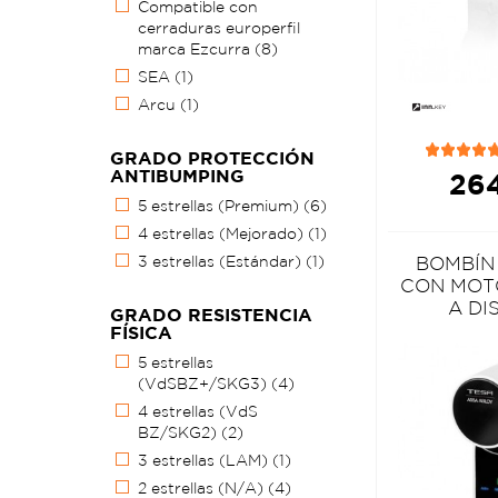
Compatible con
cerraduras europerfil
marca Ezcurra
(8)
SEA
(1)
Arcu
(1)
GRADO PROTECCIÓN
ANTIBUMPING
264
5 estrellas (Premium)
(6)
4 estrellas (Mejorado)
(1)
BOMBÍN
3 estrellas (Estándar)
(1)
CON MOT
A DI
GRADO RESISTENCIA
FÍSICA
5 estrellas
(VdSBZ+/SKG3)
(4)
4 estrellas (VdS
BZ/SKG2)
(2)
3 estrellas (LAM)
(1)
2 estrellas (N/A)
(4)