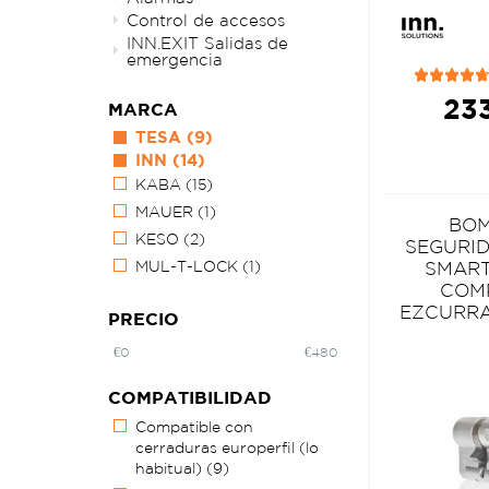
Control de accesos
INN.EXIT Salidas de
emergencia
233
MARCA
TESA
(9)
INN
(14)
KABA
(15)
MAUER
(1)
BOM
KESO
(2)
SEGURID
MUL-T-LOCK
(1)
SMART
COM
EZCURR
PRECIO
€
0
€
480
COMPATIBILIDAD
Compatible con
cerraduras europerfil (lo
habitual)
(9)