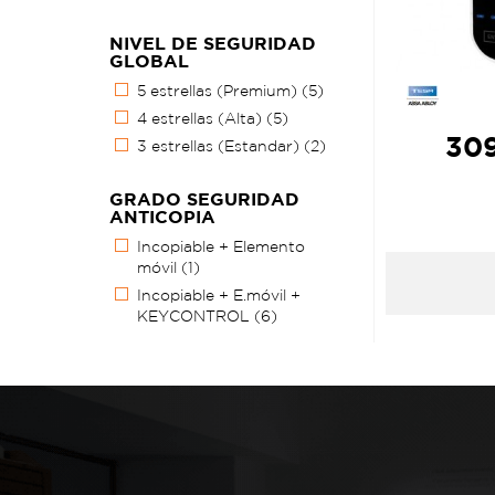
NIVEL DE SEGURIDAD
GLOBAL
5 estrellas (Premium)
(5)
4 estrellas (Alta)
(5)
309
3 estrellas (Estandar)
(2)
GRADO SEGURIDAD
ANTICOPIA
Incopiable + Elemento
móvil
(1)
Incopiable + E.móvil +
KEYCONTROL
(6)