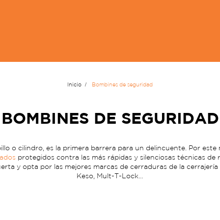
Inicio
Bombines de seguridad
BOMBINES DE SEGURIDAD
o o cilindro, es la primera barrera para un delincuente. Por este
dados
protegidos contra las más rápidas y silenciosas técnicas de 
erta y opta por las mejores marcas de cerraduras de la cerrajería
Keso, Mult-T-Lock…