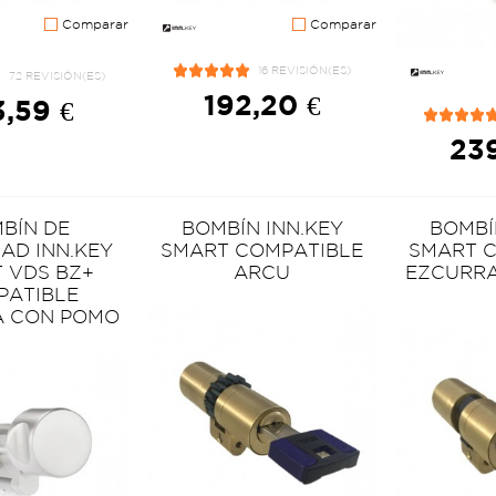
Comparar
Comparar
16 REVISIÓN(ES)
72 REVISIÓN(ES)
192,20 €
,59 €
239
BÍN DE
BOMBÍN INN.KEY
BOMBÍ
AD INN.KEY
SMART COMPATIBLE
SMART 
 VDS BZ+
ARCU
EZCURRA
PATIBLE
A CON POMO