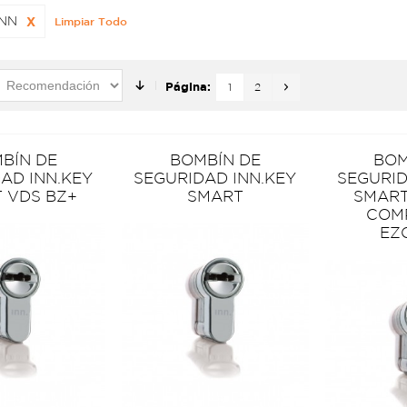
INN
X
Limpiar Todo
Página:
1
2
BÍN DE
BOMBÍN DE
BOM
AD INN.KEY
SEGURIDAD INN.KEY
SEGURID
 VDS BZ+
SMART
SMART
COM
EZ