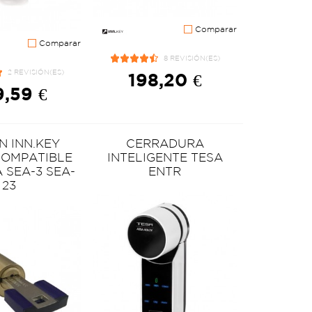
Comparar
Comparar
8 REVISIÓN(ES)
2 REVISIÓN(ES)
198,20 €
,59 €
N INN.KEY
CERRADURA
COMPATIBLE
INTELIGENTE TESA
 SEA-3 SEA-
ENTR
23