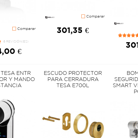
Comparar
301,35 €
Comparar
6 REVISIÓN(ES)
301
,00 €
 TESA ENTR
ESCUDO PROTECTOR
BOM
OR Y MANDO
PARA CERRADURA
SEGURID
STANCIA
TESA E700L
SMART V
P