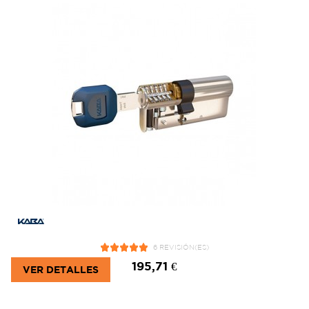
6 REVISIÓN(ES)
195,71 €
VER DETALLES