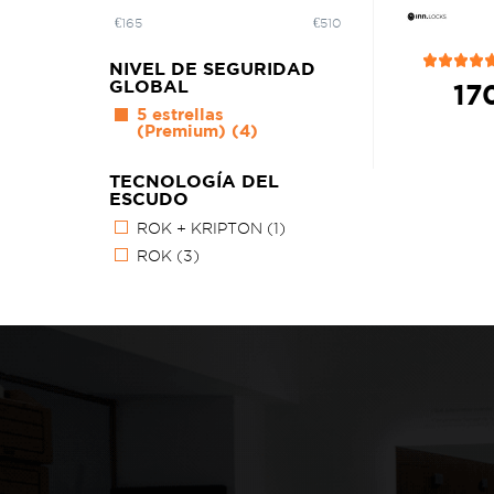
€
165
€
510
NIVEL DE SEGURIDAD
GLOBAL
17
5 estrellas
(Premium)
(4)
TECNOLOGÍA DEL
ESCUDO
ROK + KRIPTON
(1)
ROK
(3)