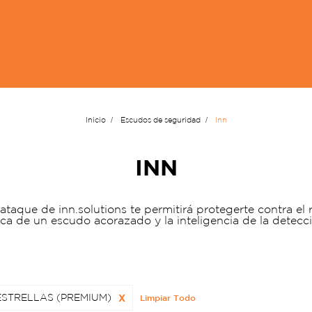
Inicio
Escudos de seguridad
Inn
INN
ataque de inn.solutions te permitirá protegerte contra el
sica de un escudo acorazado y la inteligencia de la detecc
ESTRELLAS (PREMIUM)
X
Limpiar Todo