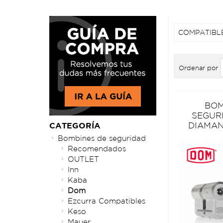
COMPATIBL
Ordenar por
BOM
SEGUR
DIAMAN
CATEGORÍA
Bombines de seguridad
Recomendados
OUTLET
Inn
Kaba
Dom
Ezcurra Compatibles
Keso
Mauer