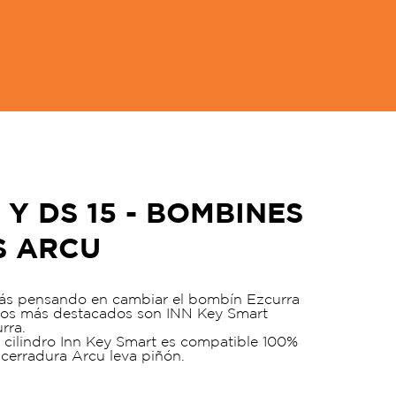
Y DS 15 - BOMBINES
S ARCU
stás pensando en cambiar el bombín Ezcurra
 Los más destacados son INN Key Smart
rra.
cilindro Inn Key Smart es compatible 100%
 cerradura Arcu leva piñón.