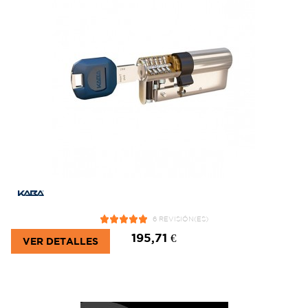
6 REVISIÓN(ES)
195,71 €
VER DETALLES