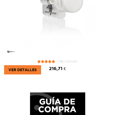
2 REVISIÓN(ES)
216,71 €
VER DETALLES