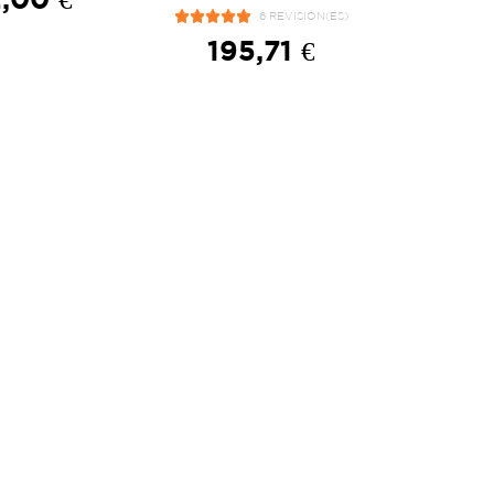
6 REVISIÓN(ES)
195,71 €