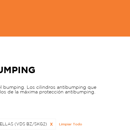
UMPING
el bumping. Los cilindros antibumping que
os de la máxima protección antibumping.
ELLAS (VDS BZ/SKG2)
X
Limpiar Todo