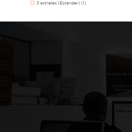
3 estrellas (Estandar)
(1)