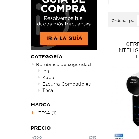
Ordenar por
CER
INTELI
CATEGORÍA
Bombines de seguridad
Inn
Kaba
Ezcurra Compatibles
Tesa
MARCA
TESA
(1)
PRECIO
€
300
€
315