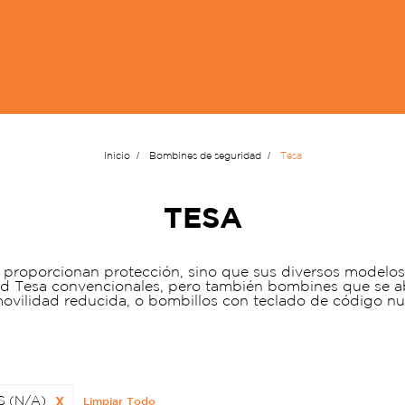
Inicio
Bombines de seguridad
Tesa
TESA
proporcionan protección, sino que sus diversos modelos s
d Tesa convencionales, pero también bombines que se a
ovilidad reducida, o bombillos con teclado de código nu
S (N/A)
X
Limpiar Todo