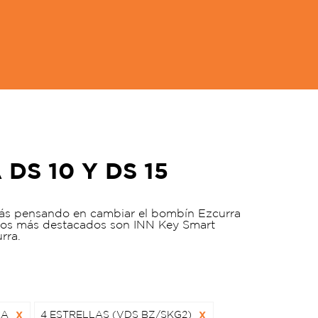
S 10 Y DS 15
stás pensando en cambiar el bombín Ezcurra
 Los más destacados son INN Key Smart
rra.
RA
X
4 ESTRELLAS (VDS BZ/SKG2)
X