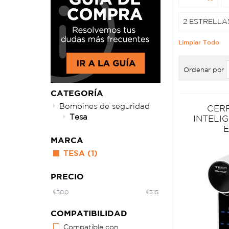
2 ESTRELLA
Limpiar Todo
Ordenar por
CATEGORÍA
Bombines de seguridad
CER
Tesa
INTELI
MARCA
TESA
(1)
PRECIO
€
300
€
315
COMPATIBILIDAD
Compatible con