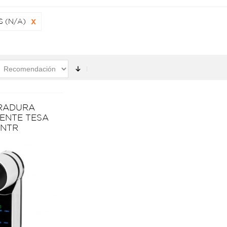
S (N/A)
X
RADURA
GENTE TESA
ENTR