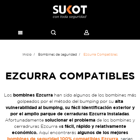
Inicio
Bombines de seguridad
Ezcurra Compatibles
EZCURRA COMPATIBLES
bombines Ezcurra
Los
han sido algunos de los bombines más
alta
golpeados por el método del bumping por su
vulnerabilidad al bumping, su fácil identificación exterior y
por el amplio parque de cerraduras Ezcurra instaladas
.
solucionar el problema
Afortunadamente
de los bombines y
s fácil, rápido y relativamente
cerradruras Ezcurra e
económico.
algunos de los mejores
Aquí encontrarás
bombines de seguridad 100% compatibles Ezcurra
series